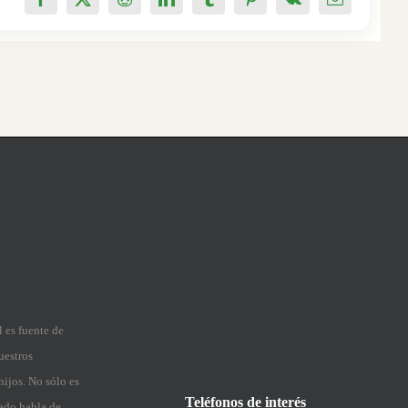
Facebook
X
Reddit
LinkedIn
Tumblr
Pinterest
Vk
Correo
electrónico
l es fuente de
uestros
hijos. No sólo es
Teléfonos de interés
ado habla de