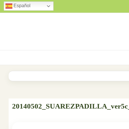
Saltar
Español
al
contenido
20140502_SUAREZPADILLA_ver5c_