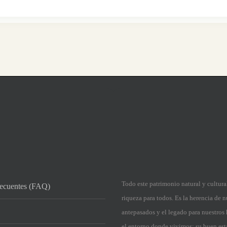
Todo este patrimonio natural y cultura
recuentes (FAQ)
riqueza para todos. Es la herencia de n
antepasados y el legado para nuestros 
el entorno donde vivimos; su buen est